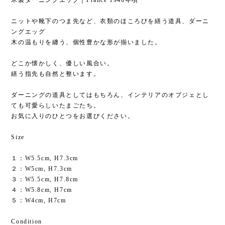
木製ダーニングエッグ｜France 1940年頃
ニットや靴下のつま先など、衣類のほころびを繕う道具、ダーニ
ングエッグ
木の温もりを纏う、個性豊かな形が揃いました。
どこか懐かしく、優しい風合い。
繕う指先も自然と整います。
ダーニングの道具としてはもちろん、インテリアのオブジェとし
ても可愛らしいたまごたち。
お気に入りのひとつをお選びください。
Size
１：W5.5cm, H7.3cm
２：W5cm, H7.3cm
３：W5.5cm, H7.8cm
４：W5.8cm, H7cm
５：W4cm, H7cm
Condition