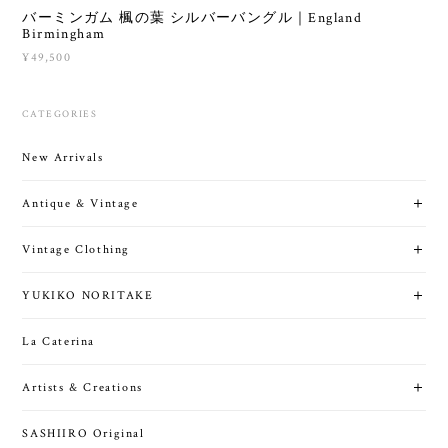
バーミンガム 楓の葉 シルバーバングル｜England
Birmingham
¥49,500
CATEGORIES
New Arrivals
Antique & Vintage
Vintage Clothing
YUKIKO NORITAKE
La Caterina
Artists & Creations
SASHIIRO Original