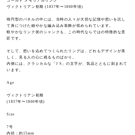
ゴールド メモリアルリング
ヴィクトリアン初期 (1837年〜1860年頃)
楕円型のパネルの中には、当時の人々が大切な記憶や想いを託し
て身につけた細やかな編み込み装飾が収められています。
軽やかなリンク状のシャンクも、この時代ならではの特徴的な意
匠です。
そして、想いを込めてつくられたリングは、どれもデザインが美
しく、見る人の心に残るものばかり。
内側には、クラシカルな「J S」の文字が、気品とともに刻まれて
います。
Age
ヴィクトリアン初期
(1837年〜1860年頃)
Size
7号
内径：約15mm