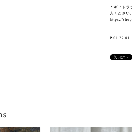
＊ギフトラッ
入ください
https://sho
P.01.22.01
ms