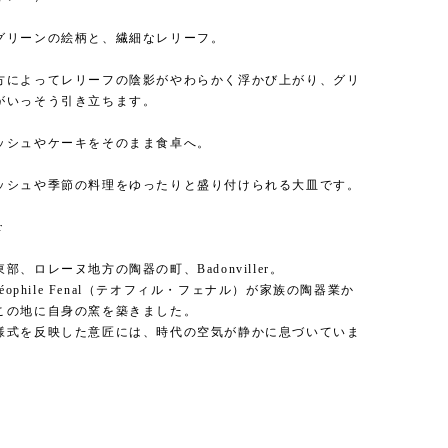
グリーンの絵柄と、繊細なレリーフ。
方によってレリーフの陰影がやわらかく浮かび上がり、グリ
がいっそう引き立ちます。
ッシュやケーキをそのまま食卓へ。
ッシュや季節の料理をゆったりと盛り付けられる大皿です。
r
部、ロレーヌ地方の陶器の町、Badonviller。
héophile Fenal（テオフィル・フェナル）が家族の陶器業か
この地に自身の窯を築きました。
様式を反映した意匠には、時代の空気が静かに息づいていま