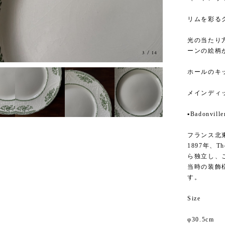
リムを彩る
光の当たり
ーンの絵柄
3
/
14
ホールのキ
メインディ
▪️Badonville
フランス北東
1897年、T
ら独立し、
当時の装飾
す。
Size
φ30.5cm