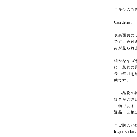
＊多少の誤
Condition
表裏面共に
です。色付
みが見られ
細かなキズ
に一般的に
長い年月を
態です。
古い品物の
場合がござ
古物である
返品・交換
＊ご購入い
https://sho