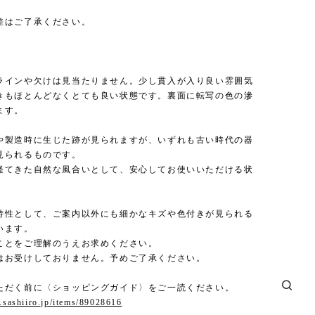
差はご了承ください。
ラインや欠けは見当たりません。少し貫入が入り良い雰囲気
きもほとんどなくとても良い状態です。裏面に転写の色の滲
ます。
や製造時に生じた跡が見られますが、いずれも古い時代の器
見られるものです。
経てきた自然な風合いとして、安心してお使いいただける状
特性として、ご案内以外にも細かなキズや色付きが見られる
います。
ことをご理解のうえお求めください。
はお受けしておりません。予めご了承ください。
ただく前に〈ショッピングガイド〉をご一読ください。
p.sashiiro.jp/items/89028616