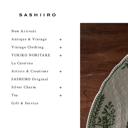
New Arrivals
Antique & Vintage
Vintage Clothing
YUKIKO NORITAKE
La Caterina
Artists & Creations
SASHIIRO Original
Silver Charm
Tea
Gift & Service