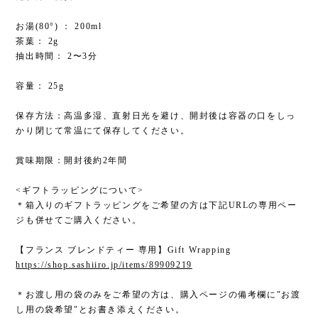
お湯(80°) ： 200ml
茶葉： 2g
抽出時間： 2〜3分
容量： 25g
保存方法：高温多湿、直射日光を避け、開封後は容器の口をしっ
かり閉じて常温にて保存してください。
賞味期限：開封後約2年間
<ギフトラッピングについて>
＊箱入りのギフトラッピングをご希望の方は下記URLの専用ペー
ジも併せてご購入ください。
【フランス ブレンドティー 専用】Gift Wrapping
https://shop.sashiiro.jp/items/89909219
＊お渡し用の袋のみをご希望の方は、購入ページの備考欄に"お渡
し用の袋希望"とお書き添えください。