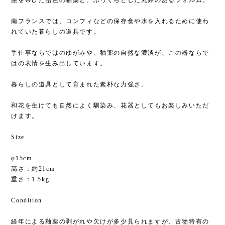
艶を帯びた飴色の釉薬と、ふっくらとした丸みのあるフォルム。
南フランスでは、コンフィなどの保存食や水を入れるために使わ
れていた暮らしの道具です。
手仕事ならではのゆがみや、釉薬の自然な濃淡が、この器ならで
はの表情を生み出しています。
暮らしの道具として育まれた素朴な力強さ。
和花を生けても自然によく馴染み、花器としてもお楽しみいただ
けます。
Size
φ15cm
高さ：約21cm
重さ：1.5kg
Condition
経年による釉薬の剥がれや欠けが多少見られますが、古物特有の