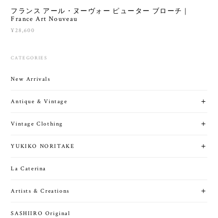
フランス アール・ヌーヴォー ピューター ブローチ｜
France Art Nouveau
¥28,600
CATEGORIES
New Arrivals
Antique & Vintage
Vintage Clothing
YUKIKO NORITAKE
La Caterina
Artists & Creations
SASHIIRO Original