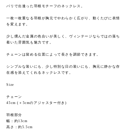
パリで出逢った羽根モチーフのネックレス。
一枚一枚重なる羽根が胸元でやわらかく広がり、動くたびに表情
を変えます。
少し燻んだ金属の色合いが美しく、ヴィンテージならではの落ち
着いた雰囲気も魅力です。
チェーンは留める位置によって長さを調節できます。
シンプルな装いにも、少し特別な日の装いにも、胸元に静かな存
在感を添えてくれるネックレスです。
Size
チェーン
45cm (＋5cmのアジャスター付き)
羽根部分
幅：約13cm
高さ：約5.5cm