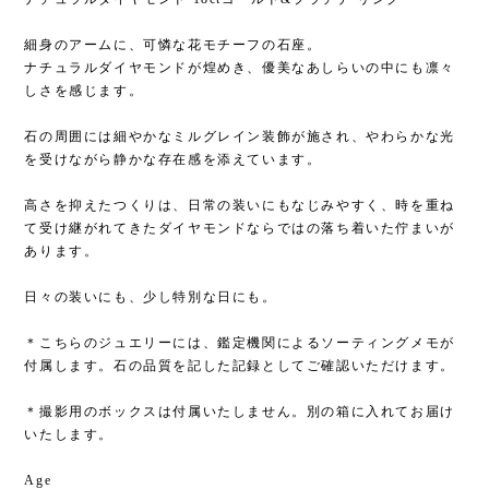
ナチュラルダイヤモンド 18ctゴールド&プラチナ リング
細身のアームに、可憐な花モチーフの石座。
ナチュラルダイヤモンドが煌めき、優美なあしらいの中にも凛々
しさを感じます。
石の周囲には細やかなミルグレイン装飾が施され、やわらかな光
を受けながら静かな存在感を添えています。
高さを抑えたつくりは、日常の装いにもなじみやすく、時を重ね
て受け継がれてきたダイヤモンドならではの落ち着いた佇まいが
あります。
日々の装いにも、少し特別な日にも。
＊こちらのジュエリーには、鑑定機関によるソーティングメモが
付属します。石の品質を記した記録としてご確認いただけます。
＊撮影用のボックスは付属いたしません。別の箱に入れてお届け
いたします。
Age