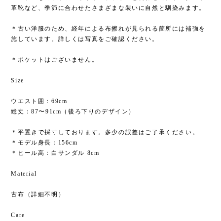
革靴など、季節に合わせたさまざまな装いに自然と馴染みます。
＊古い洋服のため、経年による布擦れが見られる箇所には補強を
施しています。詳しくは写真をご確認ください。
＊ポケットはございません。
Size
ウエスト囲：69cm
総丈：87〜91cm（後ろ下りのデザイン）
＊平置きで採寸しております。多少の誤差はご了承ください。
＊モデル身長：156cm
＊ヒール高：白サンダル 8cm
Material
古布（詳細不明）
Care