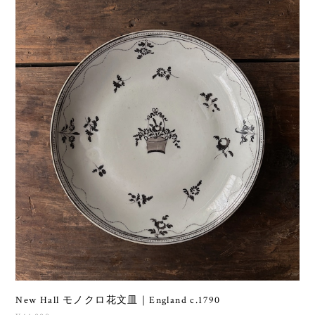
New Hall モノクロ花文皿｜England c.1790