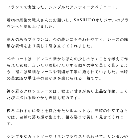
フランスで出逢った、シンプルなアンティークペチコート。
着物の黒染め職人さんにお願いし、SASHIIROオリジナルのブラ
ウンへと染め上げました。
深みのあるブラウンは、今の装いにも合わせやすく、レースの繊
細な表情をより美しく引き立ててくれました。
ペチコートは、ドレスの裾からほんの少しのぞくことを考えて作
られた衣服。歩いたり腰掛けたりする動きの中で美しく見えるよ
う、裾には繊細なレースや刺繍が丁寧に施されていました。当時
の美意識や手仕事の豊かさを感じられる一着です。
裾を彩るクロシェレースは、程よい甘さがあり上品な印象。歩く
たびに揺れる軽やかな表情も魅力です。
後ろにわずかに長さを持たせたシルエットも、当時の仕立てなら
では。自然な落ち感が生まれ、後ろ姿まで美しく見せてくれま
す。
シンプルなカットソーやリネンブラウスと合わせて。サンダルや