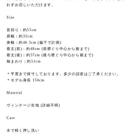
わずお召しいただけます。
Size
首回り：約55cm
肩幅：約33cm
身幅：約46.5cm (脇下で計測)
着丈(前)：約48cm (前襟ぐり中心から裾まで)
着丈(後)：約57cm (後ろ襟ぐり中心から裾まで)
袖まわり：約51cm
＊平置きで採寸しております。多少の誤差はご了承ください。
＊モデル身長 156cm
Material
ヴィンテージ生地 (詳細不明)
Care
水で軽く押し洗い