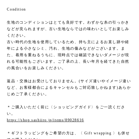
Condition
生地のコンディションはとても良好です。わずかな糸の引っかき
などが見られますが、古い生地ならではの味わいとしてお楽しみ
ください。
古い時代の生地を使用しているため、持ち主によるお直し跡や経
年による小さなシミ、汚れ、生地の傷みなどがございます。ま
た、着用を重ねるうちに、現時点では確認できないダメージが現
れる可能性もございます。ご了承の上、長い年月を経てきた自然
の風合いをお楽しみください。
返品・交換はお受けしておりません。(サイズ違いやイメージ違い
など、お客様都合によるキャンセルもご対応致しかねます)あらか
じめご了承ください。
＊ご購入いただく前に〈ショッピングガイド〉をご一読くださ
い。
https://shop.sashiiro.jp/items/89028616
＊ギフトラッピングをご希望の方は、〈 Gift wrapping 〉も併せ