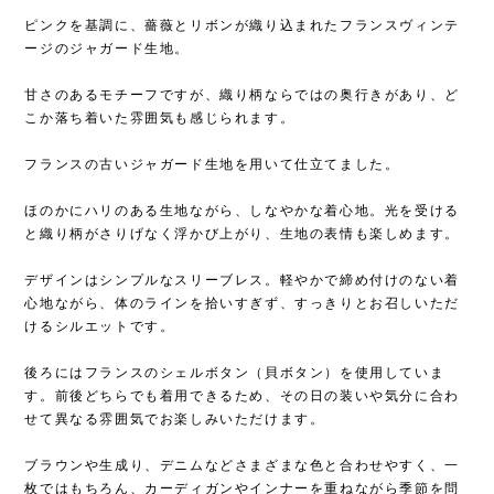
ピンクを基調に、薔薇とリボンが織り込まれたフランスヴィンテ
ージのジャガード生地。
甘さのあるモチーフですが、織り柄ならではの奥行きがあり、ど
こか落ち着いた雰囲気も感じられます。
フランスの古いジャガード生地を用いて仕立てました。
ほのかにハリのある生地ながら、しなやかな着心地。光を受ける
と織り柄がさりげなく浮かび上がり、生地の表情も楽しめます。
デザインはシンプルなスリーブレス。軽やかで締め付けのない着
心地ながら、体のラインを拾いすぎず、すっきりとお召しいただ
けるシルエットです。
後ろにはフランスのシェルボタン（貝ボタン）を使用していま
す。前後どちらでも着用できるため、その日の装いや気分に合わ
せて異なる雰囲気でお楽しみいただけます。
ブラウンや生成り、デニムなどさまざまな色と合わせやすく、一
枚ではもちろん、カーディガンやインナーを重ねながら季節を問