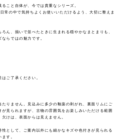
残ること自体が、今では貴重なシリーズ。
を日常の中で気持ちよくお使いいただけるよう、大切に整えま
ちろん、揃いで並べたときに生まれる穏やかなまとまりも、
ズならではの魅力です。
差はご了承ください。
当たりません。見込みに多少の釉薬の剥がれ、裏面リムにご
けが見られますが、古物の雰囲気をお楽しみいただける範囲
。欠けは、表面からは見えません。
特性として、ご案内以外にも細かなキズや色付きが見られる
います。