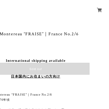
t Montereau “FRAISE”｜France No.2/6
International shipping available
Sold out
日本国内にお住まいの方向け
ontereau “FRAISE”｜France No.2/6
876年頃