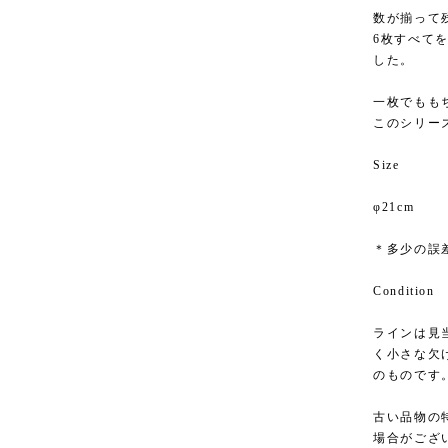
数が揃って
6枚すべて
した。
一枚でもも
このシリー
Size
φ21cm
＊多少の誤
Condition
ラインは見
く小さな欠
のものです
古い品物の
場合がござ