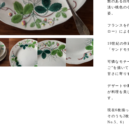
艶のある白
淡い桃色の
姿。
フランスを代表
3
/
13
ロー）による
19世紀の
「サンドモ
可憐なモチ
ご”を描い
甘さに寄り
デザートや
が料理を美
す。
現在6枚揃
そのうち2
No.5、6）