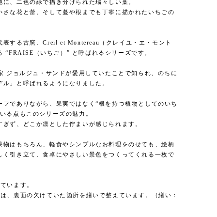
地に、二色の緑で描き分けられた瑞々しい葉。
小さな花と蕾、そして蔓や根までも丁寧に描かれたいちごの
する古窯、Creil et Montereau（クレイユ・エ・モント
 “FRAISE（いちご）” と呼ばれるシリーズです。
作家 ジョルジュ・サンドが愛用していたことで知られ、のちに
デル」と呼ばれるようになりました。
ーフでありながら、果実ではなく“根を持つ植物としてのいち
ている点もこのシリーズの魅力。
すぎず、どこか凛とした佇まいが感じられます。
果物はもちろん、軽食やシンプルなお料理をのせても、絵柄
しく引き立て、食卓にやさしい景色をつくってくれる一枚で
っています。
枚は、裏面の欠けていた箇所を繕いで整えています。（繕い：