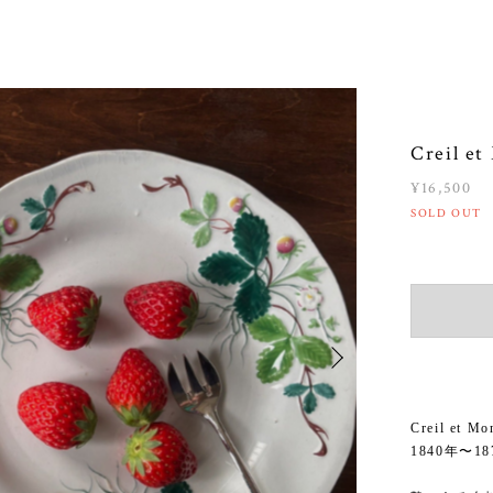
Creil e
¥16,500
SOLD OUT
Creil et M
1840年〜1