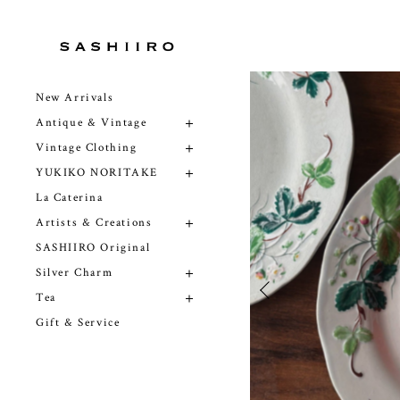
New Arrivals
Antique & Vintage
Vintage Clothing
YUKIKO NORITAKE
La Caterina
Artists & Creations
SASHIIRO Original
Silver Charm
Tea
Gift & Service