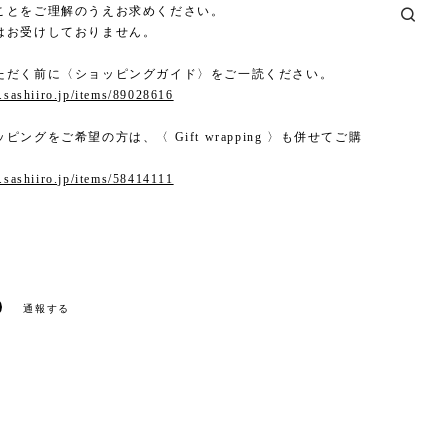
ことをご理解のうえお求めください。
はお受けしておりません。
ただく前に〈ショッピングガイド〉をご一読ください。
p.sashiiro.jp/items/89028616
ピングをご希望の方は、〈 Gift wrapping 〉も併せてご購
。
p.sashiiro.jp/items/58414111
通報する