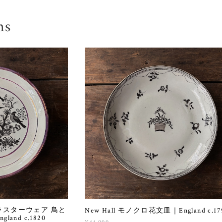
ms
ラスターウェア 鳥と
New Hall モノクロ花文皿｜England c.17
nd c.1820